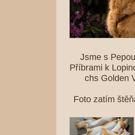
Jsme s Pepou 
Příbrami k Lopi
chs Golden V
Foto zatím štěň