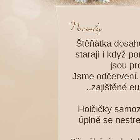
Štěňátka dosah
starají i když p
jsou pr
Jsme odčervení.
..zajištěné e
Holčičky samoz
úplně se nestr