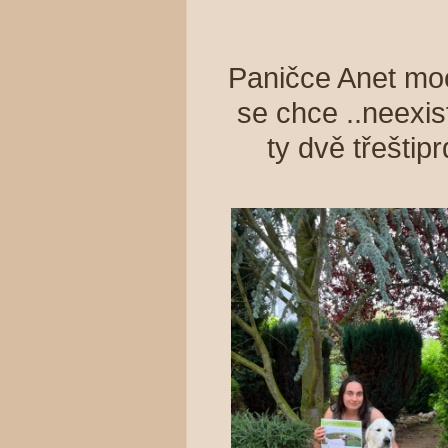
Paničce Anet moc 
se chce ..neexist
ty dvě třeštip