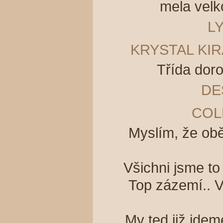
mela velk
L
KRYSTAL KIR
Třída dor
DE
COL
Myslím, že obě
Všichni jsme to
Top zázemí.. V
My ted již jde