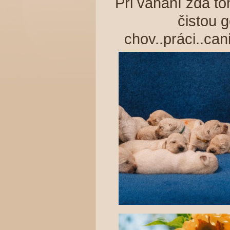
Při váhání zda to
čistou 
chov..práci..can