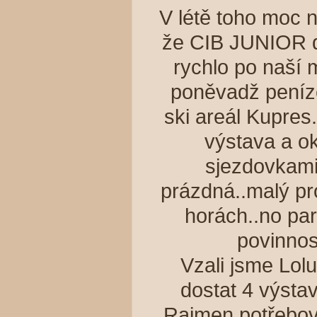
V létě toho moc 
že CIB JUNIOR do
rychlo po naší 
poněvadž peníze
ski areál Kupres
výstava a ok
sjezdovkami
prázdná..malý pr
horách..no par
povinnos
Vzali jsme Lolu
dostat 4 výst
Raimen potřebov