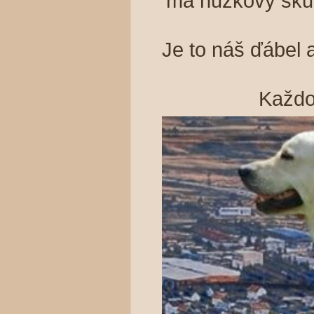
ma nůžkový skus
Je to náš ďábel a
Každo