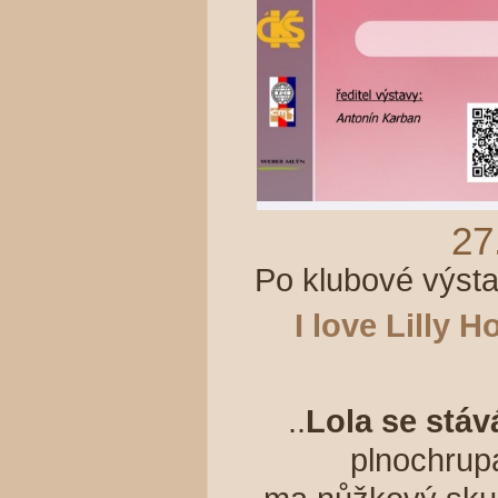
27
Po klubové výsta
I love Lilly 
..
Lola se stá
plnochrup