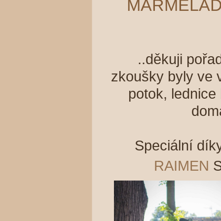
MARMELADE
..děkuji poř
zkoušky byly ve 
potok, lednice
doma
Speciální dí
RAIMEN
S