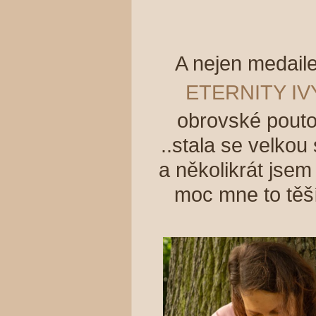
A nejen medaile
ETERNITY I
obrovské pouto
..stala se velkou
a několikrát jsem
moc mne to těš