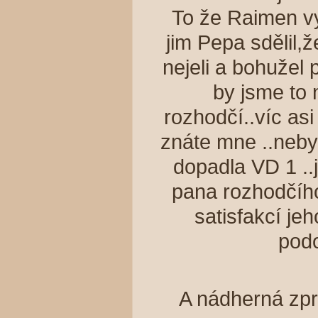
To že Raimen vy
jim Pepa sdělil,ž
nejeli a bohužel 
by jsme to 
rozhodčí..víc as
znáte mne ..neby
dopadla VD 1 ..j
pana rozhodčího
satisfakcí je
pod
A nádherná zpr