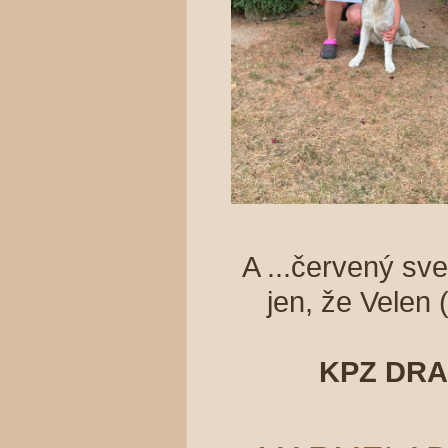
A ...červený sv
jen, že Vele
KPZ DR